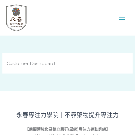
跳
至
主
要
內
容
Customer Dashboard
永春專注力學院｜不靠藥物提升專注力
【前額葉強化暨核心肌群(感統)專注力運動訓練】