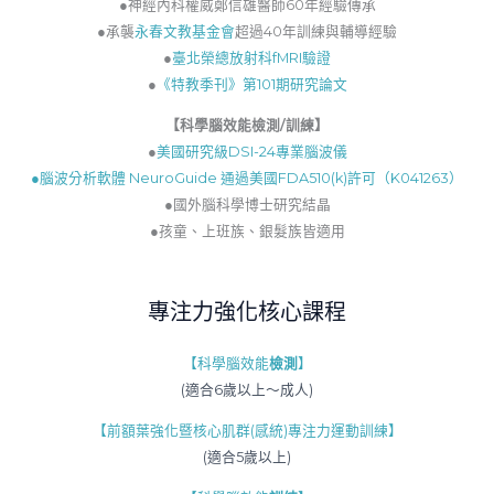
●神經內科權威鄭信雄醫師60年經驗傳承
●承襲
永春文教基金會
超過40年訓練與輔導經驗
●
臺北榮總放射科fMRI驗證
●
《特教季刊》第101期研究論文
【
科學腦效能檢測/訓練】
●
美國研究級DSI-24專業腦波儀
●腦波分析軟體 NeuroGuide 通過美國FDA510(k)許可（K041263）
●國外腦科學博士研究結晶
●孩童、上班族、銀髮族皆適用
專注力強化核心課程
【科學腦效能
檢測
】
(適合6歲以上～成人)
【前額葉強化暨核心肌群(感統)專注力運動訓練】
(適合5歲以上)