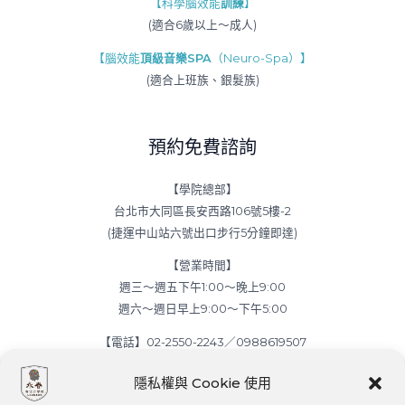
【科學腦效能
訓練
】
(適合6歲以上～成人)
【腦效能
頂級音樂SPA
（Neuro-Spa）】
(適合上班族、銀髮族)
預約免費諮詢
【學院總部】
台北市大同區長安西路106號5樓-2
(捷運中山站六號出口步行5分鐘即達)
【營業時間】
週三～週五下午1:00～晚上9:00
週六～週日早上9:00～下午5:00
【電話】02-2550-2243／0988619507
【E-mail】everspring.foundation@gmail.com
隱私權與 Cookie 使用