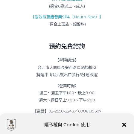
(適合6歲以上～成人)
【腦效能
頂級音樂SPA
（Neuro-Spa）】
(適合上班族、銀髮族)
預約免費諮詢
【學院總部】
台北市大同區長安西路106號5樓-2
(捷運中山站六號出口步行5分鐘即達)
【營業時間】
週三～週五下午1:00～晚上9:00
週六～週日早上9:00～下午5:00
【電話】02-2550-2243／0988619507
【E-mail】everspring.foundation@gmail.com
隱私權與 Cookie 使用
【立案登記】