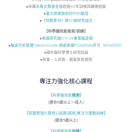
●承襲
永春文教基金會
超過40年訓練與輔導經驗
●
臺北榮總放射科fMRI驗證
●
《特教季刊》第101期研究論文
【
科學腦效能檢測/訓練】
●
美國研究級DSI-24專業腦波儀
●腦波分析軟體 NeuroGuide 通過美國FDA510(k)許可（K041263）
●國外腦科學博士研究結晶
●孩童、上班族、銀髮族皆適用
專注力強化核心課程
【科學腦效能
檢測
】
(適合6歲以上～成人)
【前額葉強化暨核心肌群(感統)專注力運動訓練】
(適合5歲以上)
【科學腦效能
訓練
】