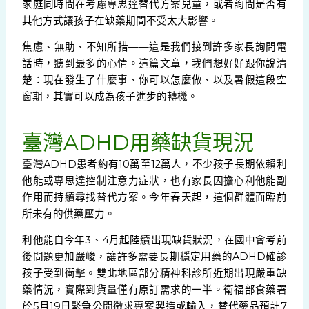
家庭同時間在考慮專思達替代方案兒童，或者詢問是否有
其他方式讓孩子在缺藥期間不受太大影響。
焦慮、無助、不知所措——這是我們接到許多家長詢問電
話時，聽到最多的心情。這篇文章，我們想好好跟你說清
楚：現在發生了什麼事、你可以怎麼做、以及暑假這段空
窗期，其實可以成為孩子進步的轉機。
臺灣ADHD用藥缺貨現況
臺灣ADHD患者約有10萬至12萬人，不少孩子長期依賴利
他能或專思達控制注意力症狀，也有家長因擔心利他能副
作用而持續尋找替代方案。今年春天起，這個群體面臨前
所未有的供藥壓力。
利他能自今年3、4月起陸續出現缺貨狀況，在國中會考前
後問題更加嚴峻，讓許多需要長期穩定用藥的ADHD確診
孩子受到衝擊。雙北地區部分精神科診所近期出現嚴重缺
藥情況，實際到貨量僅有原訂需求的一半。衛福部食藥署
於5月19日緊急公開徵求專案製造或輸入，替代藥品預計7