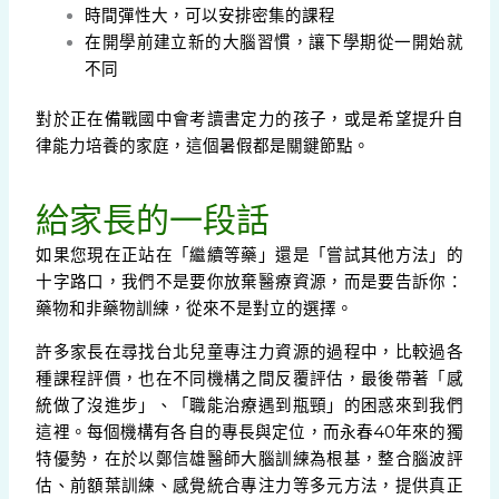
時間彈性大，可以安排密集的課程
在開學前建立新的大腦習慣，讓下學期從一開始就
不同
對於正在備戰國中會考讀書定力的孩子，或是希望提升自
律能力培養的家庭，這個暑假都是關鍵節點。
給家長的一段話
如果您現在正站在「繼續等藥」還是「嘗試其他方法」的
十字路口，我們不是要你放棄醫療資源，而是要告訴你：
藥物和非藥物訓練，從來不是對立的選擇。
許多家長在尋找台北兒童專注力資源的過程中，比較過各
種課程評價，也在不同機構之間反覆評估，最後帶著「感
統做了沒進步」、「職能治療遇到瓶頸」的困惑來到我們
這裡。每個機構有各自的專長與定位，而永春40年來的獨
特優勢，在於以鄭信雄醫師大腦訓練為根基，整合腦波評
估、前額葉訓練、感覺統合專注力等多元方法，提供真正