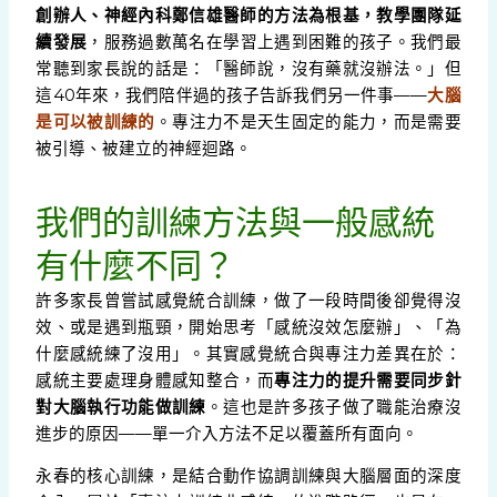
創辦人、神經內科鄭信雄醫師的方法為根基，教學團隊延
續發展
，服務過數萬名在學習上遇到困難的孩子。我們最
常聽到家長說的話是：「醫師說，沒有藥就沒辦法。」但
這40年來，我們陪伴過的孩子告訴我們另一件事——
大腦
是可以被訓練的
。專注力不是天生固定的能力，而是需要
被引導、被建立的神經迴路。
我們的訓練方法與一般感統
有什麼不同？
許多家長曾嘗試感覺統合訓練，做了一段時間後卻覺得沒
效、或是遇到瓶頸，開始思考「感統沒效怎麼辦」、「為
什麼感統練了沒用」。其實感覺統合與專注力差異在於：
感統主要處理身體感知整合，而
專注力的提升需要同步針
對大腦執行功能做訓練
。這也是許多孩子做了職能治療沒
進步的原因——單一介入方法不足以覆蓋所有面向。
永春的核心訓練，是結合動作協調訓練與大腦層面的深度