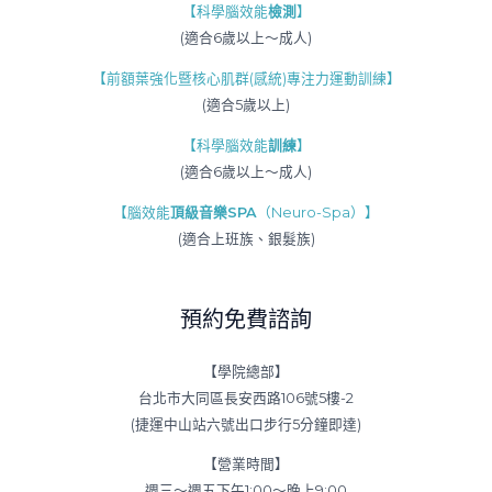
【科學腦效能
檢測
】
(適合6歲以上～成人)
【前額葉強化暨核心肌群(感統)專注力運動訓練】
(適合5歲以上)
【科學腦效能
訓練
】
(適合6歲以上～成人)
【腦效能
頂級音樂SPA
（Neuro-Spa）】
(適合上班族、銀髮族)
預約免費諮詢
【學院總部】
台北市大同區長安西路106號5樓-2
(捷運中山站六號出口步行5分鐘即達)
【營業時間】
週三～週五下午1:00～晚上9:00