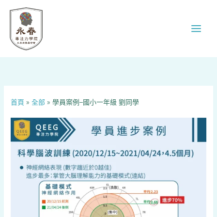
跳
至
主
要
內
容
首頁
»
全部
»
學員案例–國小一年級 劉同學