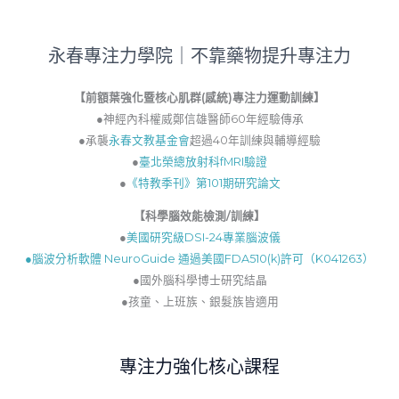
永春專注力學院｜不靠藥物提升專注力
【前額葉強化暨核心肌群(感統)專注力運動訓練】
●神經內科權威鄭信雄醫師60年經驗傳承
●承襲
永春文教基金會
超過40年訓練與輔導經驗
●
臺北榮總放射科fMRI驗證
●
《特教季刊》第101期研究論文
【
科學腦效能檢測/訓練】
●
美國研究級DSI-24專業腦波儀
●腦波分析軟體 NeuroGuide 通過美國FDA510(k)許可（K041263）
●國外腦科學博士研究結晶
●孩童、上班族、銀髮族皆適用
專注力強化核心課程